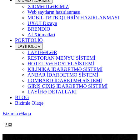
XİDMƏTLƏRİMİZ
XİDMƏTLƏRİMİZ
Web saytların hazırlanması
MOBİL TƏTBİQLƏRİN HAZIRLANMASI
UX/UI Dizayn
BRENDİQ
Aİ Xidmətləri
PORTFOLİO
LAYİHƏLƏR
LAYİHƏLƏR
RESTORAN MENYU SİSTEMİ
HOTEL VƏ HOSTEL SİSTEMİ
KİLİNİKA İDARƏETMƏ SİSTEMİ
ANBAR İDARƏETMƏ SİSTEMİ
LOMBARD İDARETMƏ SİSTEMİ
GİRİŞ ÇIXIŞ İDARƏETMƏ SİSTEMİ
LAYİHƏ DETALLARI
BLOG
Bizimlə Əlaqə
Bizimlə Əlaqə
🇦🇿
Ai Agent