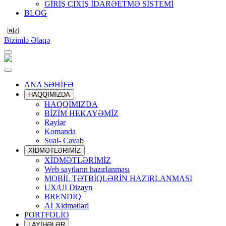
GİRİŞ ÇIXIŞ İDARƏETMƏ SİSTEMİ
BLOG
🇦🇿
Bizimlə Əlaqə
ANA SƏHİFƏ
HAQQIMIZDA
HAQQIMIZDA
BİZİM HEKAYƏMİZ
Rəylər
Komanda
Sual- Cavab
XİDMƏTLƏRİMİZ
XİDMƏTLƏRİMİZ
Web saytların hazırlanması
MOBİL TƏTBİQLƏRİN HAZIRLANMASI
UX/UI Dizayn
BRENDİQ
Aİ Xidmətləri
PORTFOLİO
LAYİHƏLƏR