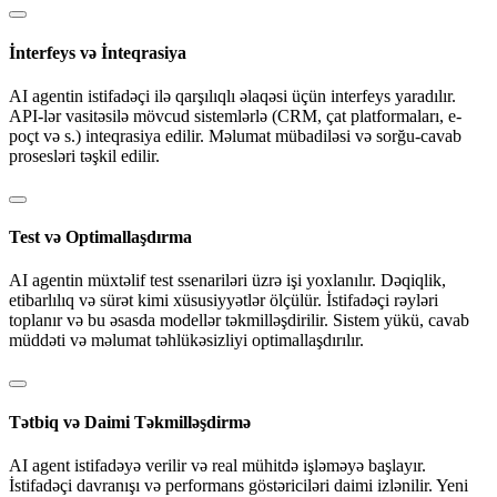
İnterfeys və İnteqrasiya
AI agentin istifadəçi ilə qarşılıqlı əlaqəsi üçün interfeys yaradılır.
API-lər vasitəsilə mövcud sistemlərlə (CRM, çat platformaları, e-
poçt və s.) inteqrasiya edilir. Məlumat mübadiləsi və sorğu-cavab
prosesləri təşkil edilir.
Test və Optimallaşdırma
AI agentin müxtəlif test ssenariləri üzrə işi yoxlanılır. Dəqiqlik,
etibarlılıq və sürət kimi xüsusiyyətlər ölçülür. İstifadəçi rəyləri
toplanır və bu əsasda modellər təkmilləşdirilir. Sistem yükü, cavab
müddəti və məlumat təhlükəsizliyi optimallaşdırılır.
Tətbiq və Daimi Təkmilləşdirmə
AI agent istifadəyə verilir və real mühitdə işləməyə başlayır.
İstifadəçi davranışı və performans göstəriciləri daimi izlənilir. Yeni