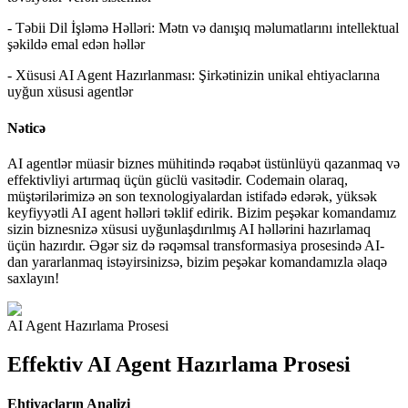
-
Təbii Dil İşləmə Həlləri: Mətn və danışıq məlumatlarını intellektual
şəkildə emal edən həllər
-
Xüsusi AI Agent Hazırlanması: Şirkətinizin unikal ehtiyaclarına
uyğun xüsusi agentlər
Nəticə
AI agentlər müasir biznes mühitində rəqabət üstünlüyü qazanmaq və
effektivliyi artırmaq üçün güclü vasitədir. Codemain olaraq,
müştərilərimizə ən son texnologiyalardan istifadə edərək, yüksək
keyfiyyətli AI agent həlləri təklif edirik. Bizim peşəkar komandamız
sizin biznesnizə xüsusi uyğunlaşdırılmış AI həllərini hazırlamaq
üçün hazırdır. Əgər siz də rəqəmsal transformasiya prosesində AI-
dan yararlanmaq istəyirsinizsə, bizim peşəkar komandamızla əlaqə
saxlayın!
AI Agent Hazırlama Prosesi
Effektiv AI Agent Hazırlama Prosesi
Ehtiyacların Analizi