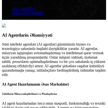
ANA SƏHİFƏ
XİDMƏTLƏRİMİZ
Ai Agent
AI Agentlərin Əhəmiyyəti
Süni intellekt agentləri (AI agentlər) günümüzdə biznes və
texnologiya sahəsində inqilabi dəyişikliklər yaradır. AI agentlər,
müəyyən tapşırıqları avtomatlaşdırmaq və intellektual qərar vermək
üçün yaradılmış proqramlardır. Onlar müştəri xidməti, məlumat
təhlili, proseslərin optimallaşdırılması və bir çox sahələrdə iş yükünü
azaldaraq effektivliyi artırır. AI agentlər şirkətlərə rəqabət üstünlüyü
qazandırmaqla yanaşı, istifadəçilərə fərdiləşdirilmiş xidmətlər təqdim
edir.
AI Agent Hazırlamanın Əsas Mərhələləri
Tələblərin Müəyyənləşdirilməsi və Planlaşdırma
AI agent hazırlamadan öncə onun məqsədi, funksionallığı və texniki
tələbləri dəqiq müəyyən edilməlidir. Agentin nə kimi tapşırıqları