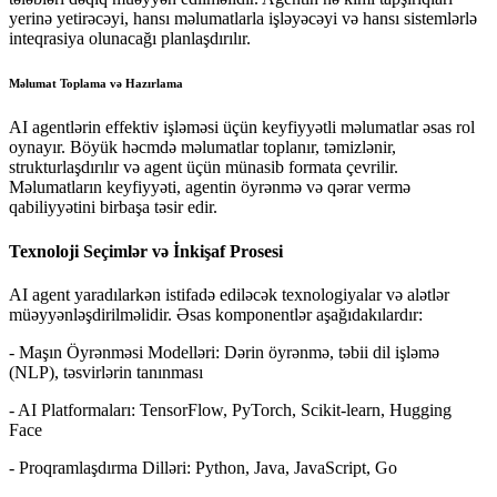
yerinə yetirəcəyi, hansı məlumatlarla işləyəcəyi və hansı sistemlərlə
inteqrasiya olunacağı planlaşdırılır.
Məlumat Toplama və Hazırlama
AI agentlərin effektiv işləməsi üçün keyfiyyətli məlumatlar əsas rol
oynayır. Böyük həcmdə məlumatlar toplanır, təmizlənir,
strukturlaşdırılır və agent üçün münasib formata çevrilir.
Məlumatların keyfiyyəti, agentin öyrənmə və qərar vermə
qabiliyyətini birbaşa təsir edir.
Texnoloji Seçimlər və İnkişaf Prosesi
AI agent yaradılarkən istifadə ediləcək texnologiyalar və alətlər
müəyyənləşdirilməlidir. Əsas komponentlər aşağıdakılardır:
-
Maşın Öyrənməsi Modelləri: Dərin öyrənmə, təbii dil işləmə
(NLP), təsvirlərin tanınması
-
AI Platformaları: TensorFlow, PyTorch, Scikit-learn, Hugging
Face
-
Proqramlaşdırma Dilləri: Python, Java, JavaScript, Go