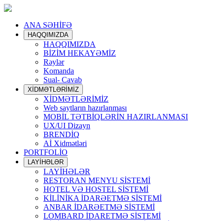
ANA SƏHİFƏ
HAQQIMIZDA
HAQQIMIZDA
BİZİM HEKAYƏMİZ
Rəylər
Komanda
Sual- Cavab
XİDMƏTLƏRİMİZ
XİDMƏTLƏRİMİZ
Web saytların hazırlanması
MOBİL TƏTBİQLƏRİN HAZIRLANMASI
UX/UI Dizayn
BRENDİQ
Aİ Xidmətləri
PORTFOLİO
LAYİHƏLƏR
LAYİHƏLƏR
RESTORAN MENYU SİSTEMİ
HOTEL VƏ HOSTEL SİSTEMİ
KİLİNİKA İDARƏETMƏ SİSTEMİ
ANBAR İDARƏETMƏ SİSTEMİ
LOMBARD İDARETMƏ SİSTEMİ