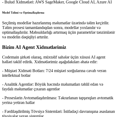
-
Bulud Xidmətləri: AWS SageMaker, Google Cloud AI, Azure AI
Model Təlimi və Optimallaşdırma
Seçilmiş modellər hazırlanmış məlumatlar üzərində təlim keçirilir.
Təlim prosesi tamamlandıqdan sonra, modellər yoxlanılır və
optimallaşdırılır. Məhsuldarlığı artırmaq üçün parametrlər tənzimlənir
və modelin dəqiqliyi artırılır.
Bizim AI Agent Xidmətlərimiz
Codemain şirkəti olaraq, müxtəlif sahələr üçün xüsusi AI agent
həlləri təklif edirik. Xidmətlərimiz aşağıdakıları əhatə edir:
-
Müştəri Xidməti Botları: 7/24 müştəri sorğularına cavab verən
intellektual botlar
-
Analitik Agentlər: Böyük həcmdə məlumatları təhlil edən və
faydalı məlumatlar çıxaran agentlər
-
Proseslərin Avtomatlaşdırılması: Təkrarlanan tapşırıqları avtomatik
yerinə yetirən həllər
-
Fərdiləşdirilmiş Tövsiyə Sistemləri: İstifadəçi davranışına əsaslanan
tövsiyələr verən sistemlər