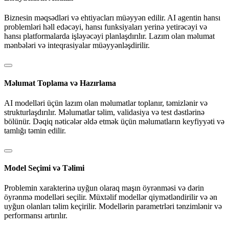
Biznesin məqsədləri və ehtiyacları müəyyən edilir. AI agentin hansı
problemləri həll edəcəyi, hansı funksiyaları yerinə yetirəcəyi və
hansı platformalarda işləyəcəyi planlaşdırılır. Lazım olan məlumat
mənbələri və inteqrasiyalar müəyyənləşdirilir.
Məlumat Toplama və Hazırlama
AI modelləri üçün lazım olan məlumatlar toplanır, təmizlənir və
strukturlaşdırılır. Məlumatlar təlim, validasiya və test dəstlərinə
bölünür. Dəqiq nəticələr əldə etmək üçün məlumatların keyfiyyəti və
tamlığı təmin edilir.
Model Seçimi və Təlimi
Problemin xarakterinə uyğun olaraq maşın öyrənməsi və dərin
öyrənmə modelləri seçilir. Müxtəlif modellər qiymətləndirilir və ən
uyğun olanları təlim keçirilir. Modellərin parametrləri tənzimlənir və
performansı artırılır.