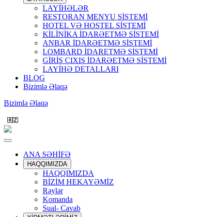
LAYİHƏLƏR
RESTORAN MENYU SİSTEMİ
HOTEL VƏ HOSTEL SİSTEMİ
KİLİNİKA İDARƏETMƏ SİSTEMİ
ANBAR İDARƏETMƏ SİSTEMİ
LOMBARD İDARETMƏ SİSTEMİ
GİRİŞ ÇIXIŞ İDARƏETMƏ SİSTEMİ
LAYİHƏ DETALLARI
BLOG
Bizimlə Əlaqə
Bizimlə Əlaqə
🇦🇿
ANA SƏHİFƏ
HAQQIMIZDA
HAQQIMIZDA
BİZİM HEKAYƏMİZ
Rəylər
Komanda
Sual- Cavab