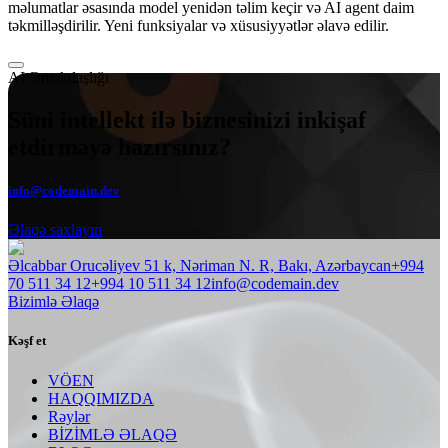
məlumatlar əsasında model yenidən təlim keçir və AI agent daim
təkmilləşdirilir. Yeni funksiyalar və xüsusiyyətlər əlavə edilir.
AI Əməkdaşlığı
Süni intellekt ilə biznesinizi inkişaf
etdirməyə hazırsınız?
info@codemain.dev
Əlaqə saxlayın
Əlcabbar Orucəliyev 51 k, Nəriman N. R, Bakı, Azərbaycan
+994
70 511 34 12
+994 10 511 34 12
info@codemain.dev
Bizimlə Əlaqə
Kəşf et
VÖEN
HAQQIMIZDA
Rəylər
BIZIMLƏ ƏLAQƏ